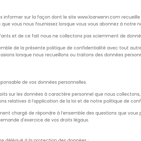
us informer sur la façon dont le site www.loarwenn.com recueill
nées que vous nous fournissez lorsque vous vous abonnez à notre 
fants et de ce fait nous ne collectons pas sciemment de donnée
semble de la présente politique de confidentialité avec tout autr
asions lorsque nous recueillons ou traitons des données person
esponsable de vos données personnelles.
roits sur les données à caractère personnel que nous collecton
relatives à l’application de la loi et de notre politique de confi
ment chargé de répondre à l’ensemble des questions que vous p
 demande d'exercice de vos droits légaux.
re délégué à la protection des données :