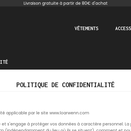
Livraison gratuite à partir de 80€ d'achat
VÊTEMENTS
ACCESS
ITÉ
POLITIQUE DE CONFIDENTIALITÉ
alité applicable par le site www.loarwenn.com
 et s'engage à protéger vos données à caractère personnel. La pr
n.com (indépendamment du lieu où ils se situent), comment et p