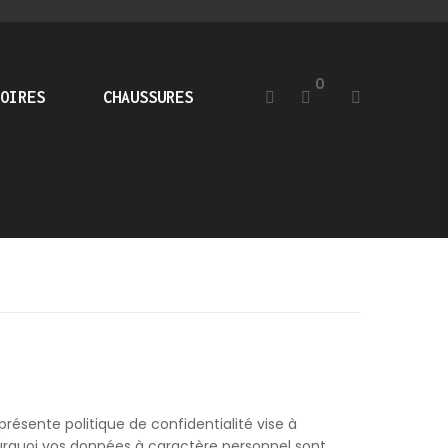
0
OIRES
CHAUSSURES
ésente politique de confidentialité vise à
ourquoi vos données à caractère personnel sont