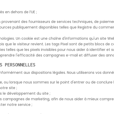
s en dehors de l’UE ;
 provenant des fournisseurs de services techniques, de paiement
ources publiquement disponibles telles que Registre du commerc
logies. Un cookie est une chaîne d'informations qu'un site Web s
s que le visiteur revient. Les tags Pixel sont de petits blocs de 
telles que les pixels invisibles pour nous aider à identifier et suiv
omprendre l'efficacité des campagnes e-mail et diffuser des ann
S PERSONNELLES
nformément aux dispositions légales. Nous utiliserons vos donné
e, ou lorsque nous sommes sur le point d'entrer ou de conclure 
otre site ;
s le développement du site ;
nos campagnes de marketing, afin de nous aider à mieux comprendr
ter notre service ;