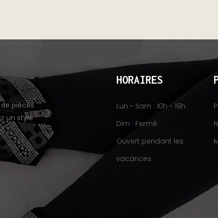
HORAIRES
 de pièces
Lun - Sam : 10h - 19h
P
z un style
Dim : Fermé
N
Ouvert pendant les
M
vacances