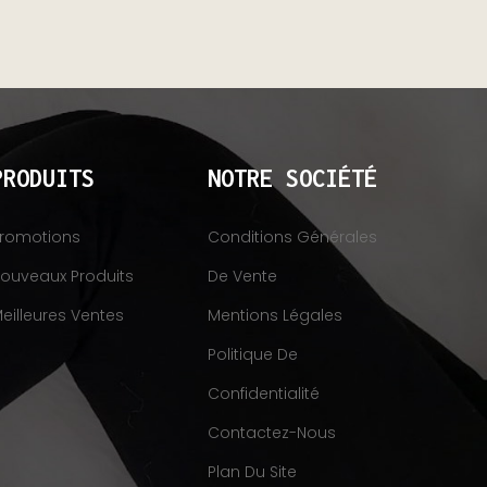
PRODUITS
NOTRE SOCIÉTÉ
romotions
Conditions Générales
ouveaux Produits
De Vente
eilleures Ventes
Mentions Légales
Politique De
Confidentialité
Contactez-Nous
Plan Du Site